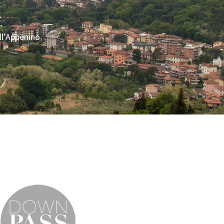
.
ll’Appenino