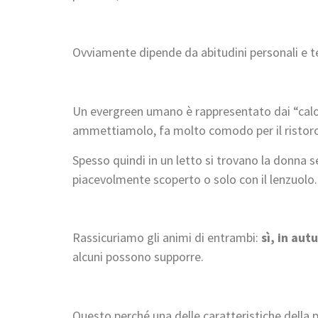
Ovviamente dipende da abitudini personali e 
Un evergreen umano è rappresentato dai “calori
ammettiamolo, fa molto comodo per il ristoro d
Spesso quindi in un letto si trovano la donna
piacevolmente scoperto o solo con il lenzuolo.
Rassicuriamo gli animi di entrambi:
sì, in aut
alcuni possono supporre.
Questo perché una delle caratteristiche della 