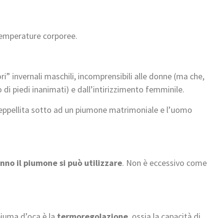
temperature corporee.
” invernali maschili, incomprensibili alle donne (ma che,
i piedi inanimati) e dall’intirizzimento femminile.
 seppellita sotto ad un piumone matrimoniale e l’uomo
unno il piumone si può utilizzare
. Non è eccessivo come
piuma d’oca è la
termoregolazione
, ossia la capacità di