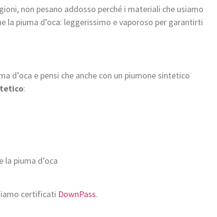
agioni, non pesano addosso perché i materiali che usiamo
che la piuma d’oca: leggerissimo e vaporoso per garantirti
uma d’oca e pensi che anche con un piumone sintetico
ntetico
:
e la piuma d’oca
siamo certificati
DownPass
.